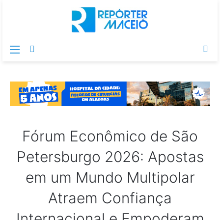
Menu
Switch
Pr
skin
po
Fórum Econômico de São
Petersburgo 2026: Apostas
em um Mundo Multipolar
Atraem Confiança
Internacional e Empoderam