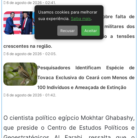
6 de agosto de 2026 - 02:41.
Usamos cookies para melhorar
Trump cobra explicações sobre falta de
sua experiência.
Saiba mais
.
munições que limita ações militares dos
Recusar
Aceitar
EUA contra o Irã, em meio a tensões
crescentes na região.
6 de agosto de 2026 - 02:05.
Pesquisadores Identificam Espécie de
Tovaca Exclusiva do Ceará com Menos de
100 Indivíduos e Ameaçada de Extinção
6 de agosto de 2026 - 01:42.
O cientista político egípcio Mokhtar Ghabashy,
que preside o Centro de Estudos Políticos e
Geoestratégicos Al Farabi, ressalta que o