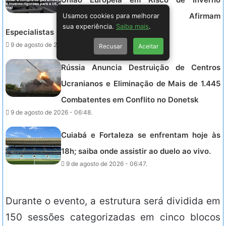
Severamente Rigoroso, Afirmam
Usamos cookies para melhorar
sua experiência.
Saiba mais
.
Especialistas
9 de agosto de 2026 - 06:59.
Recusar
Aceitar
Rússia Anuncia Destruição de Centros
Ucranianos e Eliminação de Mais de 1.445
Combatentes em Conflito no Donetsk
9 de agosto de 2026 - 06:48.
Cuiabá e Fortaleza se enfrentam hoje às
18h; saiba onde assistir ao duelo ao vivo.
9 de agosto de 2026 - 06:47.
Durante o evento, a estrutura será dividida em
150 sessões categorizadas em cinco blocos