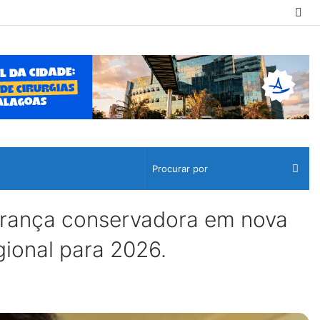
Sw
ski
Pro
por
erança conservadora em nova
gional para 2026.