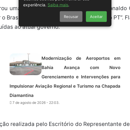
experiência.
Saiba mais
.
rou uma aliança entre os governadores Ronaldo
Recusar
Aceitar
 o Brasil do que chamou de “mãos sujas do PT”. Fl
buídas ao atual governo.
Modernização de Aeroportos em
Bahia Avança com Novo
Gerenciamento e Intervenções para
Impulsionar Aviação Regional e Turismo na Chapada
Diamantina
7 de agosto de 2026 - 22:03.
ção realizada pelo Escritório do Representante 