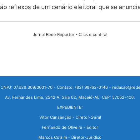
ão reflexos de um cenário eleitoral que se anunci
Jornal Rede Repórter - Click e confira!
 CNPJ: 07.628.309/0001-70 - Contato: (82) 98762-0146 - redacao@rede
Av. Fernandes Lima, 2542 A, Sala 02, Maceió-AL, CEP: 57052-400.
EXPEDIENTE:
Vitor Cansanção - Diretor-Geral
Fernando de Oliveira - Editor
Marcos Cotrim - Diretor-Jurídico