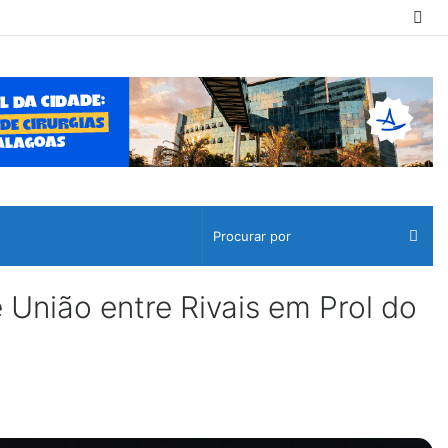
Sw
ski
Pro
por
 União entre Rivais em Prol do