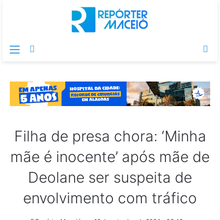
Menu
Switch
Pr
skin
po
Filha de presa chora: ‘Minha
mãe é inocente’ após mãe de
Deolane ser suspeita de
envolvimento com tráfico