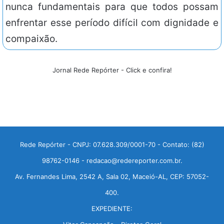
nunca fundamentais para que todos possam
enfrentar esse período difícil com dignidade e
compaixão.
Jornal Rede Repórter - Click e confira!
Rede Repórter - CNPJ: 07.628.309/0001-70 - Contato: (82)
98762-0146 - redacao@redereporter.com.br.
Av. Fernandes Lima, 2542 A, Sala 02, Maceió-AL, CEP: 57052-
400.
EXPEDIENTE: