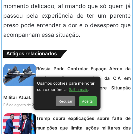
momento delicado, afirmando que só quem já
passou pela experiência de ter um parente
preso pode entender a dor e o desespero que
acompanham essa situação.
Artigos relacionados
Rússia Pode Controlar Espaço Aéreo da
Ucrânia, Afirma Ex-Analista da CIA em
Usamos cookies para melhorar
Avaliação Preocupante sobre Situação
sua experiência.
Saiba mais
.
Militar Atual.
Recusar
Aceitar
6 de agosto de 2026 - 02:41.
Trump cobra explicações sobre falta de
munições que limita ações militares dos