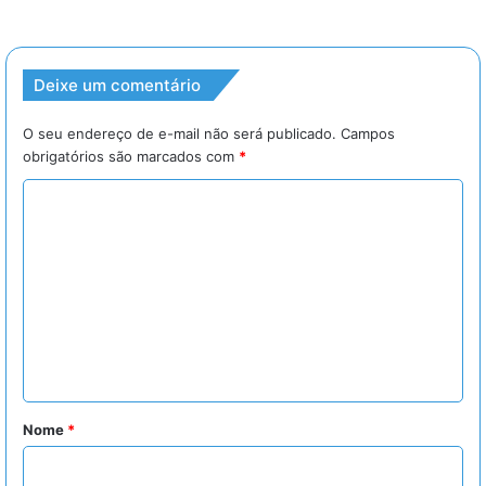
Deixe um comentário
O seu endereço de e-mail não será publicado.
Campos
obrigatórios são marcados com
*
C
o
m
e
n
t
á
r
Nome
*
i