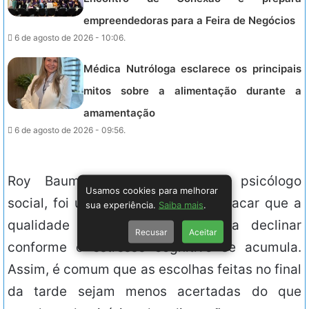
empreendedoras para a Feira de Negócios
6 de agosto de 2026 - 10:06.
Médica Nutróloga esclarece os principais
mitos sobre a alimentação durante a
amamentação
6 de agosto de 2026 - 09:56.
Roy Baumeister, um renomado psicólogo
Usamos cookies para melhorar
social, foi um dos primeiros a destacar que a
sua experiência.
Saiba mais
.
qualidade das decisões tende a declinar
Recusar
Aceitar
conforme o estresse cognitivo se acumula.
Assim, é comum que as escolhas feitas no final
da tarde sejam menos acertadas do que