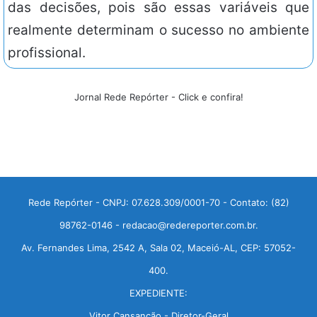
das decisões, pois são essas variáveis que
realmente determinam o sucesso no ambiente
profissional.
Jornal Rede Repórter - Click e confira!
Rede Repórter - CNPJ: 07.628.309/0001-70 - Contato: (82)
98762-0146 - redacao@redereporter.com.br.
Av. Fernandes Lima, 2542 A, Sala 02, Maceió-AL, CEP: 57052-
400.
EXPEDIENTE:
Vitor Cansanção - Diretor-Geral