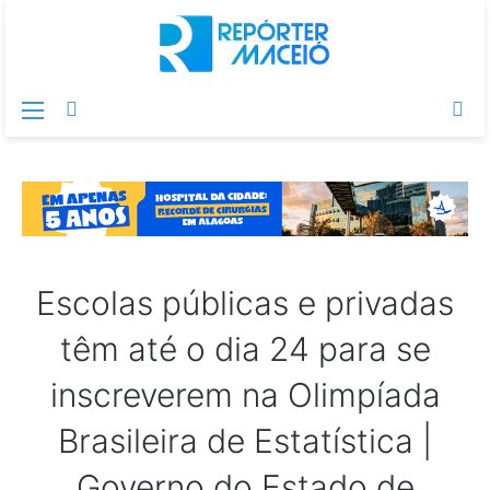
Menu
Switch
Pr
skin
po
Escolas públicas e privadas
têm até o dia 24 para se
inscreverem na Olimpíada
Brasileira de Estatística |
Governo do Estado de