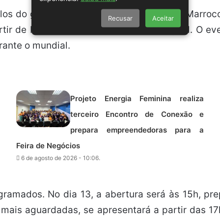
s do grupo C, com o Brasil enfrentando Marrocos,
Recusar
Aceitar
rtir de R$ 60 pelo site da Bilheteira Digital. O
rante o mundial.
Projeto Energia Feminina realiza
terceiro Encontro de Conexão e
prepara empreendedoras para a
Feira de Negócios
6 de agosto de 2026 - 10:06.
amados. No dia 13, a abertura será às 15h, pre
 mais aguardadas, se apresentará a partir das 17