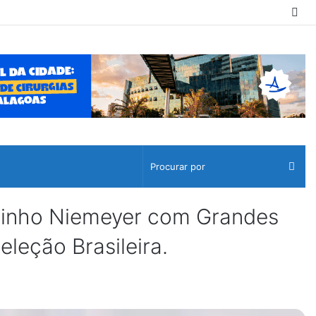
Sw
ski
Pro
por
minho Niemeyer com Grandes
leção Brasileira.