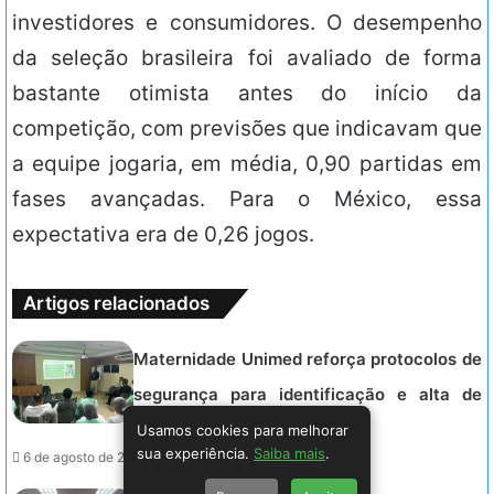
investidores e consumidores. O desempenho
da seleção brasileira foi avaliado de forma
bastante otimista antes do início da
competição, com previsões que indicavam que
a equipe jogaria, em média, 0,90 partidas em
fases avançadas. Para o México, essa
expectativa era de 0,26 jogos.
Artigos relacionados
Maternidade Unimed reforça protocolos de
segurança para identificação e alta de
recém-nascidos
Usamos cookies para melhorar
sua experiência.
Saiba mais
.
6 de agosto de 2026 - 11:31.