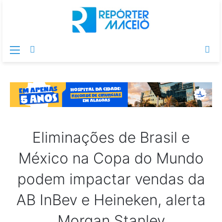
Menu
Switch
Pr
skin
po
Eliminações de Brasil e
México na Copa do Mundo
podem impactar vendas da
AB InBev e Heineken, alerta
Morgan Stanley