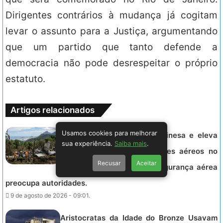
Dirigentes contrários à mudança já cogitam
levar o assunto para a Justiça, argumentando
que um partido que tanto defende a
democracia não pode desrespeitar o próprio
estatuto.
Artigos relacionados
Usamos cookies para melhorar
Helicóptero cai na Vista Chinesa e eleva
sua experiência.
Saiba mais
.
total de mortes em acidentes aéreos no
Recusar
Aceitar
Rio a 38 em oito meses. Segurança aérea
preocupa autoridades.
9 de agosto de 2026 - 09:01.
Aristocratas da Idade do Bronze Usavam