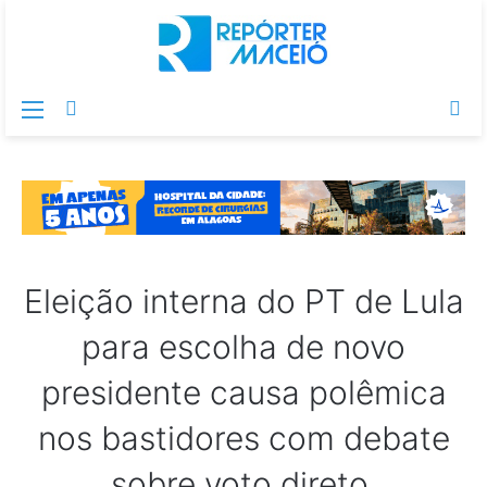
Menu
Switch
Pr
skin
po
Eleição interna do PT de Lula
para escolha de novo
presidente causa polêmica
nos bastidores com debate
sobre voto direto.