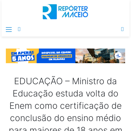
Menu
Switch
Pr
skin
po
EDUCAÇÃO – Ministro da
Educação estuda volta do
Enem como certificação de
conclusão do ensino médio
para maiores de 18 anos em