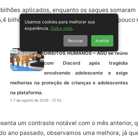
3 bilhões aplicados, enquanto os saques somaram 
4 bilhões, culminando num saldo total de pouco m
Usamos cookies para melhorar sua
experiência.
Saiba mais
.
Recusar
Aceitar
DIREITOS HUMANOS – AGU se reúne
com Discord após tragédia
envolvendo adolescente e exige
melhorias na proteção de crianças e adolescentes
na plataforma.
7 de agosto de 2026 - 21:52.
esenta um contraste notável com o mês anterior,
 do ano passado, observamos uma melhora, já que