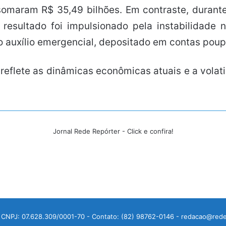
somaram R$ 35,49 bilhões. Em contraste, durant
 resultado foi impulsionado pela instabilidade 
auxílio emergencial, depositado em contas poupa
reflete as dinâmicas econômicas atuais e a volat
Jornal Rede Repórter - Click e confira!
 CNPJ: 07.628.309/0001-70 - Contato: (82) 98762-0146 - redacao@rede