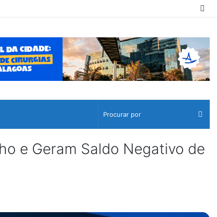
Sw
ski
Pro
por
o e Geram Saldo Negativo de