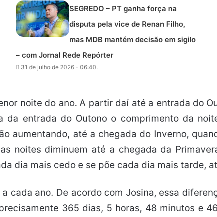
SEGREDO – PT ganha força na
disputa pela vice de Renan Filho,
mas MDB mantém decisão em sigilo
– com Jornal Rede Repórter
31 de julho de 2026 - 06:40.
nor noite do ano. A partir daí até a entrada do 
ia da entrada do Outono o comprimento da noit
vão aumentando, até a chegada do Inverno, quan
so, as noites diminuem até a chegada da Primave
 dia mais cedo e se põe cada dia mais tarde, até
ria a cada ano. De acordo com Josina, essa diferen
precisamente 365 dias, 5 horas, 48 minutos e 46