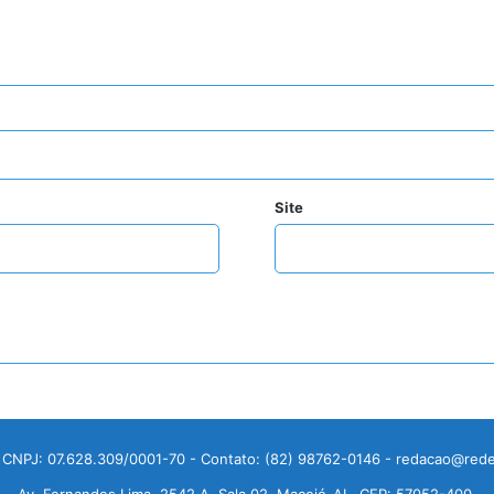
Site
 CNPJ: 07.628.309/0001-70 - Contato: (82) 98762-0146 - redacao@rede