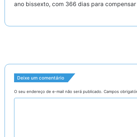
ano bissexto, com 366 dias para compensar
Deixe um comentário
O seu endereço de e-mail não será publicado.
Campos obrigató
C
o
m
e