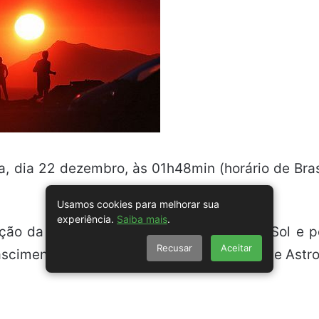
, dia 22 dezembro, às 01h48min (horário de Brasí
Usamos cookies para melhorar sua
experiência.
Saiba mais
.
ição da Terra em sua órbita em torno do Sol e pe
Recusar
Aceitar
ascimento, da Coordenação de Astronomia e Astrof