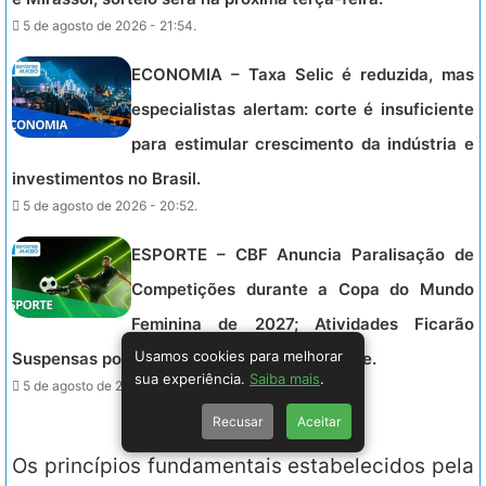
5 de agosto de 2026 - 21:54.
ECONOMIA – Taxa Selic é reduzida, mas
especialistas alertam: corte é insuficiente
para estimular crescimento da indústria e
investimentos no Brasil.
5 de agosto de 2026 - 20:52.
ESPORTE – CBF Anuncia Paralisação de
Competições durante a Copa do Mundo
Feminina de 2027; Atividades Ficarão
Usamos cookies para melhorar
Suspensas por 31 Dias em Oito Cidades-Sede.
sua experiência.
Saiba mais
.
5 de agosto de 2026 - 20:17.
Recusar
Aceitar
Os princípios fundamentais estabelecidos pela