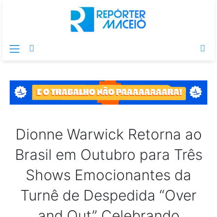
Menu
Switch
Pr
skin
po
Dionne Warwick Retorna ao
Brasil em Outubro para Três
Shows Emocionantes da
Turnê de Despedida “Over
and Out” Celebrando