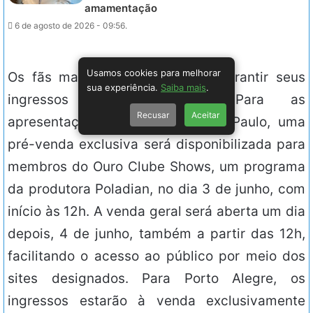
amamentação
6 de agosto de 2026 - 09:56.
Usamos cookies para melhorar
Os fãs mais ansiosos poderão garantir seus
sua experiência.
Saiba mais
.
ingressos antecipadamente. Para as
Recusar
Aceitar
apresentações no Rio e em São Paulo, uma
pré-venda exclusiva será disponibilizada para
membros do Ouro Clube Shows, um programa
da produtora Poladian, no dia 3 de junho, com
início às 12h. A venda geral será aberta um dia
depois, 4 de junho, também a partir das 12h,
facilitando o acesso ao público por meio dos
sites designados. Para Porto Alegre, os
ingressos estarão à venda exclusivamente