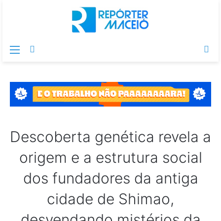
Menu
Switch
Pr
skin
po
Descoberta genética revela a
origem e a estrutura social
dos fundadores da antiga
cidade de Shimao,
desvendando mistérios da