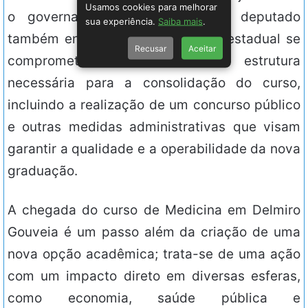
Usamos cookies para melhorar
o governador Paulo Dantas. O deputado
sua experiência.
Saiba mais
.
também enfatizou que o governo estadual se
Recusar
Aceitar
comprometeu a investir na estrutura
necessária para a consolidação do curso,
incluindo a realização de um concurso público
e outras medidas administrativas que visam
garantir a qualidade e a operabilidade da nova
graduação.
A chegada do curso de Medicina em Delmiro
Gouveia é um passo além da criação de uma
nova opção acadêmica; trata-se de uma ação
com um impacto direto em diversas esferas,
como economia, saúde pública e