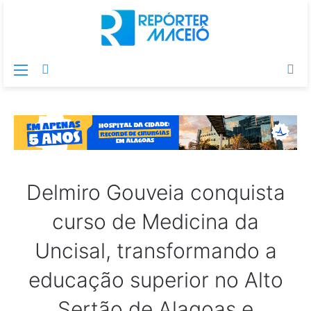
Menu
Switch
Pr
skin
po
Delmiro Gouveia conquista
curso de Medicina da
Uncisal, transformando a
educação superior no Alto
Sertão de Alagoas e