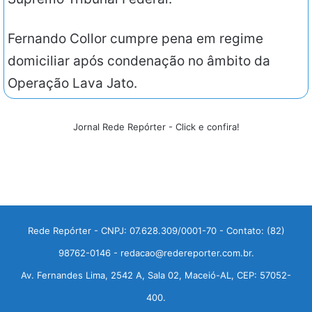
Fernando Collor cumpre pena em regime
domiciliar após condenação no âmbito da
Operação Lava Jato.
Jornal Rede Repórter - Click e confira!
Rede Repórter - CNPJ: 07.628.309/0001-70 - Contato: (82)
98762-0146 - redacao@redereporter.com.br.
Av. Fernandes Lima, 2542 A, Sala 02, Maceió-AL, CEP: 57052-
400.