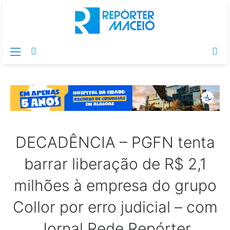
Menu
Switch
Pr
skin
po
DECADÊNCIA – PGFN tenta
barrar liberação de R$ 2,1
milhões à empresa do grupo
Collor por erro judicial – com
Jornal Rede Repórter