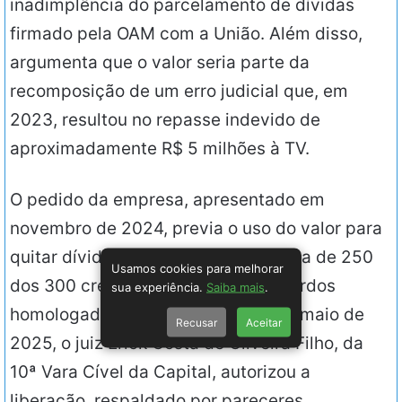
inadimplência do parcelamento de dívidas
firmado pela OAM com a União. Além disso,
argumenta que o valor seria parte da
recomposição de um erro judicial que, em
2023, resultou no repasse indevido de
aproximadamente R$ 5 milhões à TV.
O pedido da empresa, apresentado em
novembro de 2024, previa o uso do valor para
quitar dívidas trabalhistas com cerca de 250
Usamos cookies para melhorar
dos 300 credores que firmaram acordos
sua experiência.
Saiba mais
.
homologados pela Justiça. Em 7 de maio de
Recusar
Aceitar
2025, o juiz Erick Costa de Oliveira Filho, da
10ª Vara Cível da Capital, autorizou a
liberação, respaldado por pareceres