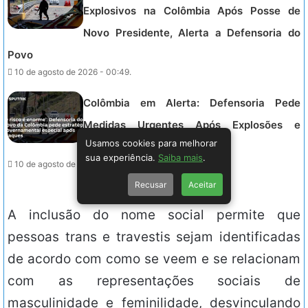
Explosivos na Colômbia Após Posse de
Novo Presidente, Alerta a Defensoria do
Povo
10 de agosto de 2026 - 00:49.
Colômbia em Alerta: Defensoria Pede
Medidas Urgentes Após Explosões e
Usamos cookies para melhorar
Aumentos de Violência.
sua experiência.
Saiba mais
.
10 de agosto de 2026 - 00:49.
Recusar
Aceitar
A inclusão do nome social permite que
pessoas trans e travestis sejam identificadas
de acordo com como se veem e se relacionam
com as representações sociais de
masculinidade e feminilidade, desvinculando