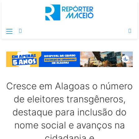
Menu
Switch
Pr
skin
po
Cresce em Alagoas o número
de eleitores transgêneros,
destaque para inclusão do
nome social e avanços na
cidadania e