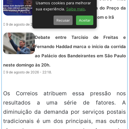
Usamos cookies para melhorar
Pressionam Petróleo por Alta do Preço da
sua experiência.
Saiba mais
.
Gasolina em Meio a Conflito com o Irã
Recusar
Aceitar
9 de agosto de 2026 - 23:15.
Debate entre Tarcísio de Freitas e
Fernando Haddad marca o início da corrida
ao Palácio dos Bandeirantes em São Paulo
neste domingo às 20h.
9 de agosto de 2026 - 22:18.
Os Correios atribuem essa pressão nos
resultados a uma série de fatores. A
diminuição da demanda por serviços postais
tradicionais é um dos principais, mas outros