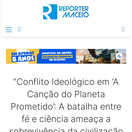
Menu
Switch
Pr
skin
po
“Conflito Ideológico em ‘A
Canção do Planeta
Prometido’: A batalha entre
fé e ciência ameaça a
sobrevivência da civilização