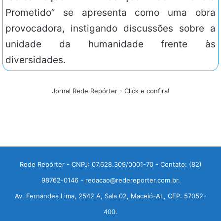
Prometido” se apresenta como uma obra
provocadora, instigando discussões sobre a
unidade da humanidade frente às
diversidades.
Jornal Rede Repórter - Click e confira!
Rede Repórter - CNPJ: 07.628.309/0001-70 - Contato: (82)
98762-0146 - redacao@redereporter.com.br.
Av. Fernandes Lima, 2542 A, Sala 02, Maceió-AL, CEP: 57052-
400.