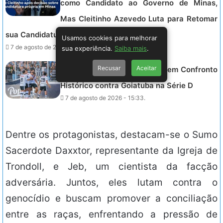
como Candidato ao Governo de Minas,
Mas Cleitinho Azevedo Luta para Retomar
sua Candidatura antes das Eleições.
Usamos cookies para melhorar
7 de agosto de 2026 - 15:44.
sua experiência.
Saiba mais
.
Recusar
Aceitar
ASA Busca Acesso à Série C em Confronto
Histórico contra Goiatuba na Série D
7 de agosto de 2026 - 15:33.
Dentre os protagonistas, destacam-se o Sumo
Sacerdote Daxxtor, representante da Igreja de
Trondoll, e Jeb, um cientista da facção
adversária. Juntos, eles lutam contra o
genocídio e buscam promover a conciliação
entre as raças, enfrentando a pressão de