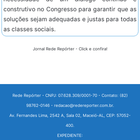
construtivo no Congresso para garantir que as
soluções sejam adequadas e justas para todas
as classes sociais.
Jornal Rede Repórter - Click e confira!
Rede Repórter - CNPJ: 07.628.309/0001-70 - Contato: (82)
98762-0146 - redacao@redereporter.com.br.
Av. Fernandes Lima, 2542 A, Sala 02, Maceió-AL, CEP: 57052-
400.
EXPEDIENTE: