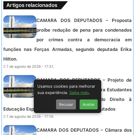
Artigos relacionados
CAMARA DOS DEPUTADOS – Proposta
proíbe redução de pena para condenados
por crimes contra a democracia em
funções nas Forças Armadas, segundo deputada Erika
Hilton.
7 de agosto de 2026 - 17:31.
CAMARA DOS DEPUTADOS – Projeto de
Usamos cookies para melhorar
Lei Inova Inclusão Escolar para Estudantes
sua experiência.
Saiba mais
.
com Deficiência, Garantindo Direito à
Recusar
Aceitar
Educação Especializada na Câmara dos Deputados
7 de agosto de 2026 - 17:19.
CAMARA DOS DEPUTADOS – Câmara dos