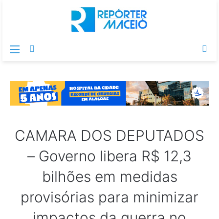
Menu
Switch
Pr
skin
po
CAMARA DOS DEPUTADOS
– Governo libera R$ 12,3
bilhões em medidas
provisórias para minimizar
impactos da guerra no