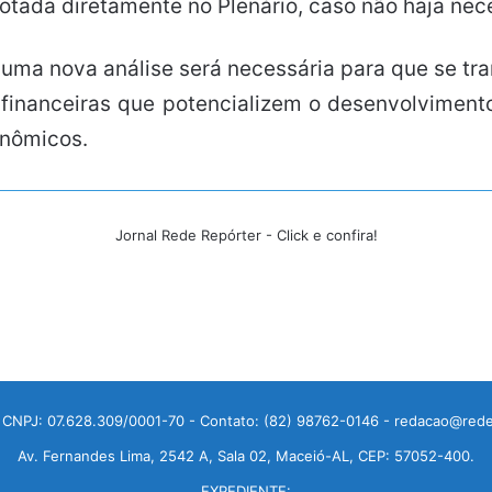
votada diretamente no Plenário, caso não haja ne
ma nova análise será necessária para que se tra
s financeiras que potencializem o desenvolvimen
onômicos.
Jornal Rede Repórter - Click e confira!
 CNPJ: 07.628.309/0001-70 - Contato: (82) 98762-0146 - redacao@rede
Av. Fernandes Lima, 2542 A, Sala 02, Maceió-AL, CEP: 57052-400.
EXPEDIENTE: