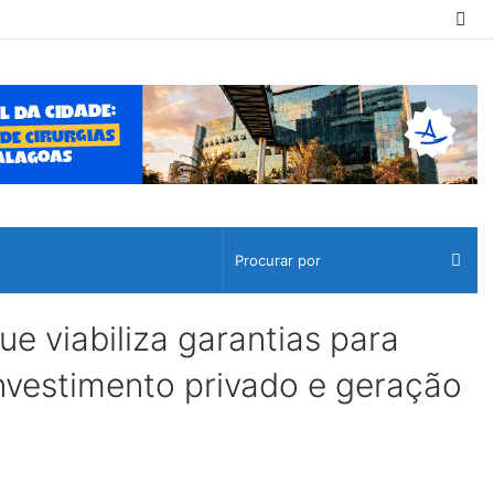
Sw
ski
Pro
por
viabiliza garantias para
investimento privado e geração