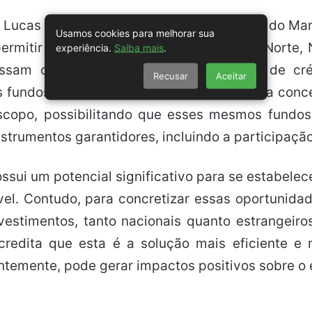
ro Lucas Fernandes, representante do União do M
Usamos cookies para melhorar sua
permitir que os fundos constitucionais do Norte
experiência.
Saiba mais
.
ssam oferecer garantias em operações de créd
Recusar
Aceitar
es fundos atuam principalmente por meio da conc
escopo, possibilitando que esses mesmos fundo
nstrumentos garantidores, incluindo a participaçã
sui um potencial significativo para se estabele
vel. Contudo, para concretizar essas oportunida
vestimentos, tanto nacionais quanto estrangeiro
credita que esta é a solução mais eficiente e
ntemente, pode gerar impactos positivos sobre o 