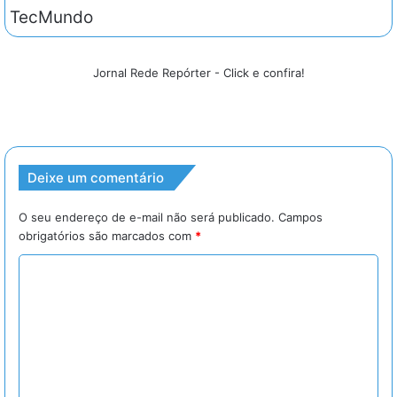
TecMundo
Jornal Rede Repórter - Click e confira!
Deixe um comentário
O seu endereço de e-mail não será publicado.
Campos
obrigatórios são marcados com
*
C
o
m
e
n