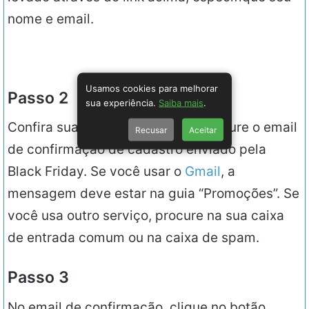
nome e email.
Usamos cookies para melhorar
Passo 2
sua experiência.
Saiba mais
.
Confira sua caixa de entrada e procure o email
Recusar
Aceitar
de confirmação de cadastro enviado pela
Black Friday. Se você usar o
Gmail
, a
mensagem deve estar na guia “Promoções”. Se
você usa outro serviço, procure na sua caixa
de entrada comum ou na caixa de spam.
Passo 3
No email de confirmação, clique no botão