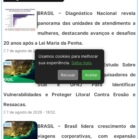
BRASIL – Diagnóstico Nacional revela
panorama das unidades de atendimento a
mulheres, destacando avanços e desafios
20 anos após a Lei Maria da Penha.
7 de agosto de 2026 - 19:03.
Usamos cookies para melhorar
sua experiência.
Saiba mais
.
BRASIL – Maricá Realiza Estudo Sobre
Dinâmica Costeira com Pesquisadores do
Recusar
Aceitar
SGB e UFRJ Para Identificar
Vulnerabilidades e Proteger Litoral Contra Erosão e
Ressacas.
7 de agosto de 2026 - 18:52.
BRASIL – Brasil lidera crescimento de
viagens corporativas, com expansão