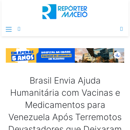
Menu
Switch
Pr
skin
po
Brasil Envia Ajuda
Humanitária com Vacinas e
Medicamentos para
Venezuela Após Terremotos
Devastadores que Deixaram