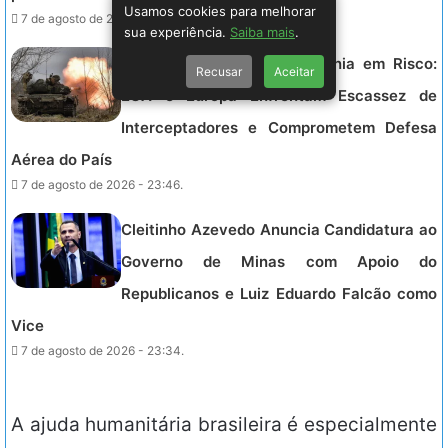
Usamos cookies para melhorar
7 de agosto de 2026 - 23:58.
sua experiência.
Saiba mais
.
Escudo de Mísseis da Ucrânia em Risco:
Recusar
Aceitar
EUA e Europa Enfrentam Escassez de
Interceptadores e Comprometem Defesa
Aérea do País
7 de agosto de 2026 - 23:46.
Cleitinho Azevedo Anuncia Candidatura ao
Governo de Minas com Apoio do
Republicanos e Luiz Eduardo Falcão como
Vice
7 de agosto de 2026 - 23:34.
A ajuda humanitária brasileira é especialmente