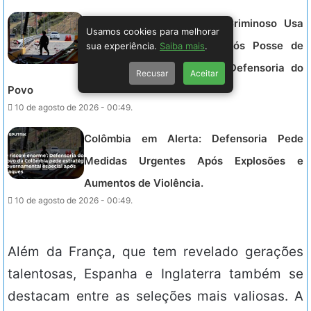
Violência em Alta: Grupo Criminoso Usa
Usamos cookies para melhorar
Explosivos na Colômbia Após Posse de
sua experiência.
Saiba mais
.
Novo Presidente, Alerta a Defensoria do
Recusar
Aceitar
Povo
10 de agosto de 2026 - 00:49.
Colômbia em Alerta: Defensoria Pede
Medidas Urgentes Após Explosões e
Aumentos de Violência.
10 de agosto de 2026 - 00:49.
Além da França, que tem revelado gerações
talentosas, Espanha e Inglaterra também se
destacam entre as seleções mais valiosas. A