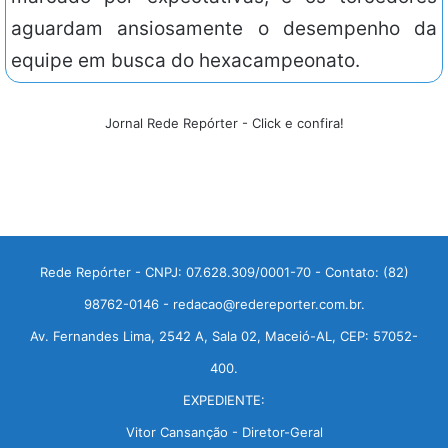
aguardam ansiosamente o desempenho da
equipe em busca do hexacampeonato.
Jornal Rede Repórter - Click e confira!
Rede Repórter - CNPJ: 07.628.309/0001-70 - Contato: (82)
98762-0146 - redacao@redereporter.com.br.
Av. Fernandes Lima, 2542 A, Sala 02, Maceió-AL, CEP: 57052-
400.
EXPEDIENTE:
Vitor Cansanção - Diretor-Geral