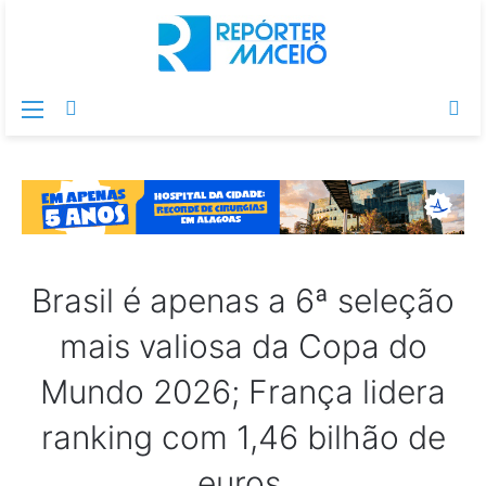
Menu
Switch
Pr
skin
po
Brasil é apenas a 6ª seleção
mais valiosa da Copa do
Mundo 2026; França lidera
ranking com 1,46 bilhão de
euros.