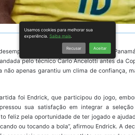
Usamos cookies para melhorar sua
experiência.
Saiba mais
.
Recusar
Aceitar
 desempenho impressionante ao vencer o Panamá 
mandada pelo técnico Carlo Ancelotti antes da C
a não apenas garantiu um clima de confiança, 
tida foi Endrick, que participou do jogo, emb
pressou sua satisfação em integrar a seleção 
to feliz pela oportunidade de ter jogado e ajudado
cando ou tocando a bola”, afirmou Endrick. A de