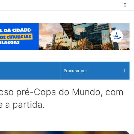
Sw
ski
Pro
por
stoso pré-Copa do Mundo, com
 a partida.