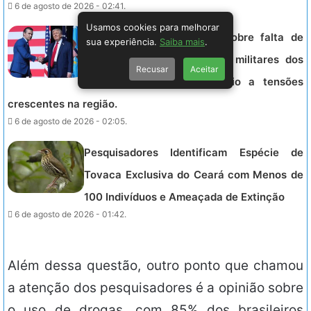
6 de agosto de 2026 - 02:41.
Usamos cookies para melhorar
Trump cobra explicações sobre falta de
sua experiência.
Saiba mais
.
munições que limita ações militares dos
Recusar
Aceitar
EUA contra o Irã, em meio a tensões
crescentes na região.
6 de agosto de 2026 - 02:05.
Pesquisadores Identificam Espécie de
Tovaca Exclusiva do Ceará com Menos de
100 Indivíduos e Ameaçada de Extinção
6 de agosto de 2026 - 01:42.
Além dessa questão, outro ponto que chamou
a atenção dos pesquisadores é a opinião sobre
o uso de drogas, com 85% dos brasileiros