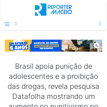
Menu
Switch
Pr
skin
po
Brasil apoia punição de
adolescentes e a proibição
das drogas, revela pesquisa
Datafolha mostrando um
aumento no punitivismo no