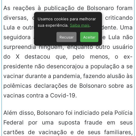
As reações à publicação de Bolsonaro foram
diversas, com alguns internautas criticando
Usamos cookies para melhorar
sua experiência.
Saiba mais
.
Lula e outros ironizando o ex-presidente. Uma
seguidora afirmou que a atitude de Lula não
Recusar
Aceitar
surpreendia ninguém, enquanto outro usuário
do X destacou que, pelo menos, o ex-
presidente não desencorajou a população a se
vacinar durante a pandemia, fazendo alusão às
polêmicas declarações de Bolsonaro sobre as
vacinas contra a Covid-19.
Além disso, Bolsonaro foi indiciado pela Polícia
Federal por uma suposta fraude em seus
cartões de vacinação e de seus familiares,