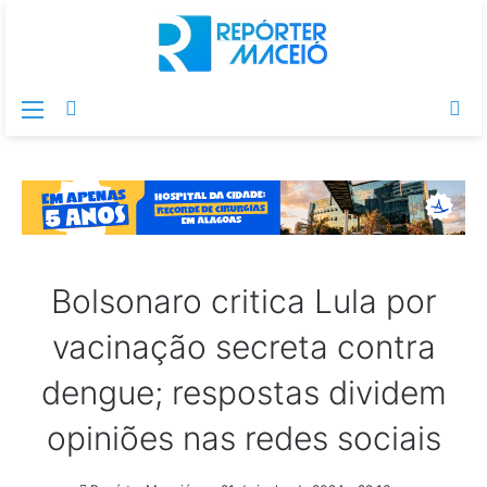
Menu
Switch
Pr
skin
po
Bolsonaro critica Lula por
vacinação secreta contra
dengue; respostas dividem
opiniões nas redes sociais