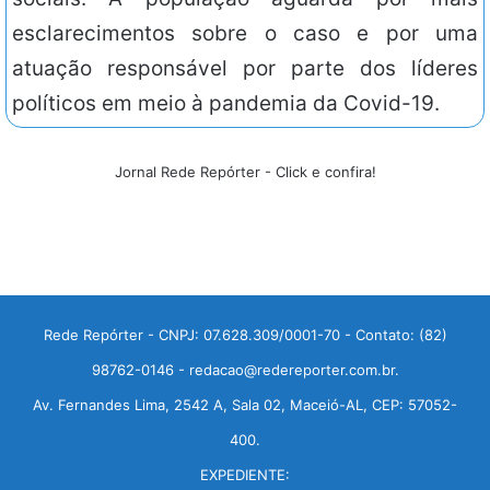
esclarecimentos sobre o caso e por uma
atuação responsável por parte dos líderes
políticos em meio à pandemia da Covid-19.
Jornal Rede Repórter - Click e confira!
Rede Repórter - CNPJ: 07.628.309/0001-70 - Contato: (82)
98762-0146 - redacao@redereporter.com.br.
Av. Fernandes Lima, 2542 A, Sala 02, Maceió-AL, CEP: 57052-
400.
EXPEDIENTE: