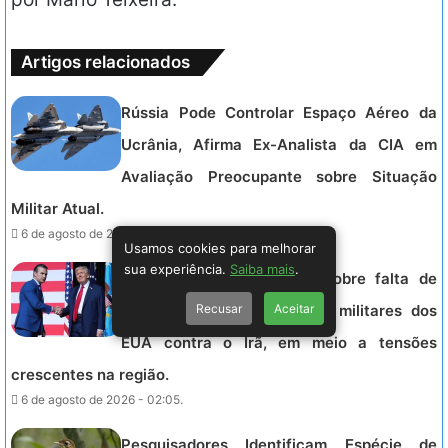
Artigos relacionados
Rússia Pode Controlar Espaço Aéreo da
Ucrânia, Afirma Ex-Analista da CIA em
Avaliação Preocupante sobre Situação
Militar Atual.
6 de agosto de 2026 - 02:41.
Usamos cookies para melhorar
sua experiência.
Saiba mais
.
Trump cobra explicações sobre falta de
Recusar
Aceitar
munições que limita ações militares dos
EUA contra o Irã, em meio a tensões
crescentes na região.
6 de agosto de 2026 - 02:05.
Pesquisadores Identificam Espécie de