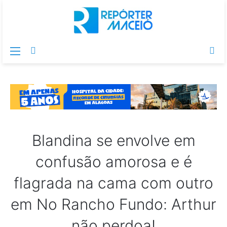
Menu
Switch
Pr
skin
po
Blandina se envolve em
confusão amorosa e é
flagrada na cama com outro
em No Rancho Fundo: Arthur
não perdoa!