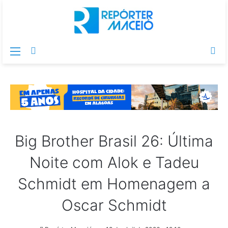
Menu
Switch
Pr
skin
po
Big Brother Brasil 26: Última
Noite com Alok e Tadeu
Schmidt em Homenagem a
Oscar Schmidt