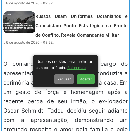
8 de agosto de 2026 - 09:32.
Russos Usam Uniformes Ucranianos e
Conquistam Ponto Estratégico na Fronte
de Conflito, Revela Comandante Militar
8 de agosto de 2026 - 09:32.
Usamos cookies para melhorar
O comando da final ficará a cargo do
sua experiência.
Saiba mais
.
apresentador Tadeu Schmidt, que conduzirá a
Recusar
Aceitar
cerimônia ao vivo na área externa da casa. Em
um gesto de força e homenagem após a
recente perda de seu irmão, o ex-jogador
Oscar Schmidt, Tadeu decidiu seguir adiante
com a apresentação, demonstrando um
profundo respeito e amor pela família e pelo