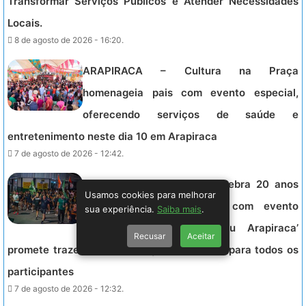
Transformar Serviços Públicos e Atender Necessidades
Locais.
8 de agosto de 2026 - 16:20.
ARAPIRACA – Cultura na Praça
homenageia pais com evento especial,
oferecendo serviços de saúde e
entretenimento neste dia 10 em Arapiraca
7 de agosto de 2026 - 12:42.
ARAPIRACA – Arapiraca celebra 20 anos
Usamos cookies para melhorar
da Lei Maria da Penha com evento
sua experiência.
Saiba mais
.
esportivo e show; ‘Sextou Arapiraca’
Recusar
Aceitar
promete trazer conscientização e diversão para todos os
participantes
7 de agosto de 2026 - 12:32.