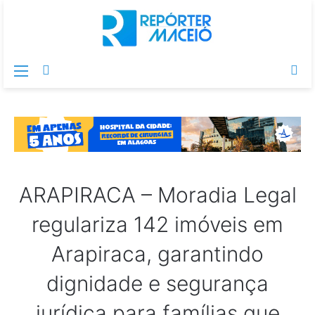
Menu
Switch
Pr
skin
po
ARAPIRACA – Moradia Legal
regulariza 142 imóveis em
Arapiraca, garantindo
dignidade e segurança
jurídica para famílias que