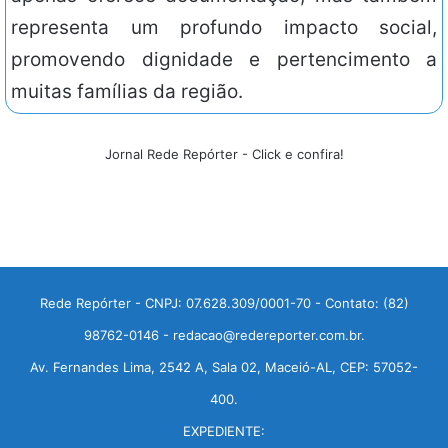
representa um profundo impacto social,
promovendo dignidade e pertencimento a
muitas famílias da região.
Jornal Rede Repórter - Click e confira!
Rede Repórter - CNPJ: 07.628.309/0001-70 - Contato: (82)
98762-0146 - redacao@redereporter.com.br.
Av. Fernandes Lima, 2542 A, Sala 02, Maceió-AL, CEP: 57052-
400.
EXPEDIENTE: