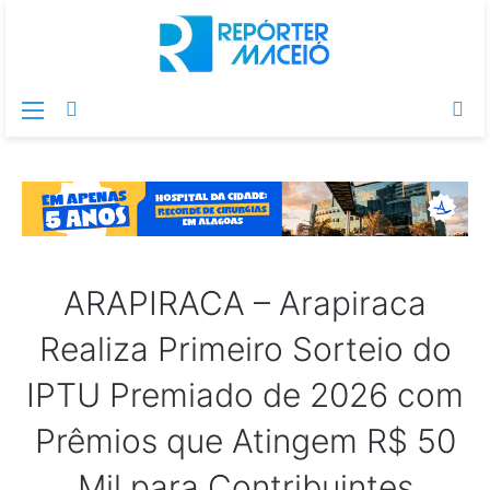
Menu
Switch
Pr
skin
po
ARAPIRACA – Arapiraca
Realiza Primeiro Sorteio do
IPTU Premiado de 2026 com
Prêmios que Atingem R$ 50
Mil para Contribuintes