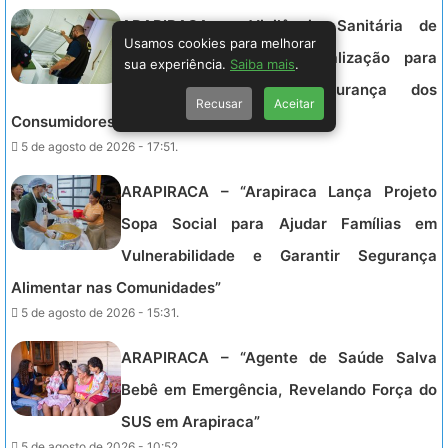
ARAPIRACA – Vigilância Sanitária de
Usamos cookies para melhorar
Arapiraca Intensifica Fiscalização para
sua experiência.
Saiba mais
.
Garantir Saúde e Segurança dos
Recusar
Aceitar
Consumidores na Cidade
5 de agosto de 2026 - 17:51.
ARAPIRACA – “Arapiraca Lança Projeto
Sopa Social para Ajudar Famílias em
Vulnerabilidade e Garantir Segurança
Alimentar nas Comunidades”
5 de agosto de 2026 - 15:31.
ARAPIRACA – “Agente de Saúde Salva
Bebê em Emergência, Revelando Força do
SUS em Arapiraca”
5 de agosto de 2026 - 10:52.