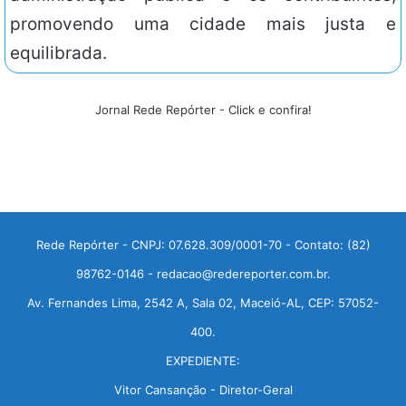
promovendo uma cidade mais justa e
equilibrada.
Jornal Rede Repórter - Click e confira!
Rede Repórter - CNPJ: 07.628.309/0001-70 - Contato: (82)
98762-0146 - redacao@redereporter.com.br.
Av. Fernandes Lima, 2542 A, Sala 02, Maceió-AL, CEP: 57052-
400.
EXPEDIENTE:
Vitor Cansanção - Diretor-Geral