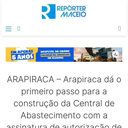
Menu
Switch
Pr
skin
po
ARAPIRACA – Arapiraca dá o
primeiro passo para a
construção da Central de
Abastecimento com a
assinatura de autorização de