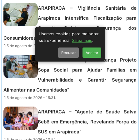
ARAPIRACA – Vigilância Sanitária de
Arapiraca Intensifica Fiscalização para
Garantir Saúde e Segurança dos
Usamos cookies para melhorar
Consumidores na Cidade
sua experiência.
Saiba mais
.
5 de agosto de 2026 - 17:51.
Recusar
Aceitar
ARAPIRACA – “Arapiraca Lança Projeto
Sopa Social para Ajudar Famílias em
Vulnerabilidade e Garantir Segurança
Alimentar nas Comunidades”
5 de agosto de 2026 - 15:31.
ARAPIRACA – “Agente de Saúde Salva
Bebê em Emergência, Revelando Força do
SUS em Arapiraca”
5 de agosto de 2026 - 10:52.