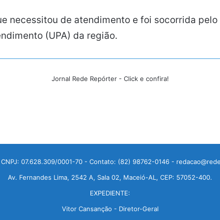
ue necessitou de atendimento e foi socorrida pel
ndimento (UPA) da região.
Jornal Rede Repórter - Click e confira!
 CNPJ: 07.628.309/0001-70 - Contato: (82) 98762-0146 - redacao@rede
Av. Fernandes Lima, 2542 A, Sala 02, Maceió-AL, CEP: 57052-400.
EXPEDIENTE:
Vitor Cansanção - Diretor-Geral