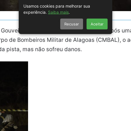
Usamos cookies para melhorar sua
experiência.
Saiba mais
.
Recusar
Aceitar
ouveia, na noite desta terça-feira (19), após u
po de Bombeiros Militar de Alagoas (CMBAL), o a
 da pista, mas não sofreu danos.