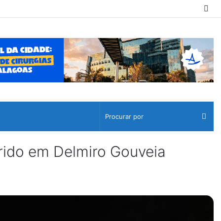
Sw
ski
Pro
por
erido em Delmiro Gouveia