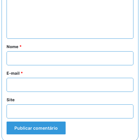
e
n
t
á
r
Nome
*
i
o
*
E-mail
*
Site