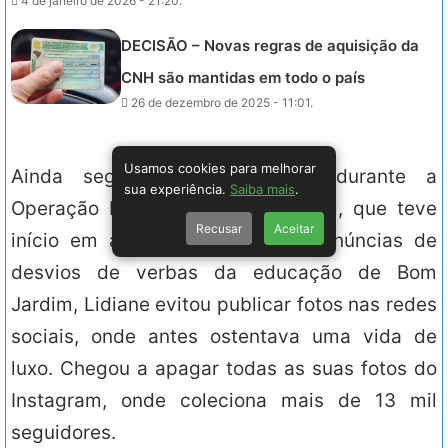
4 de janeiro de 2026 - 21:20.
DECISÃO – Novas regras de aquisição da
CNH são mantidas em todo o país
26 de dezembro de 2025 - 11:01.
Usamos cookies para melhorar
Ainda segundo a publicação, durante a
sua experiência.
Saiba mais
.
Operação Éden, da Polícia Federal, que teve
Recusar
Aceitar
início em agosto e investigou denúncias de
desvios de verbas da educação de Bom
Jardim, Lidiane evitou publicar fotos nas redes
sociais, onde antes ostentava uma vida de
luxo. Chegou a apagar todas as suas fotos do
Instagram, onde coleciona mais de 13 mil
seguidores.