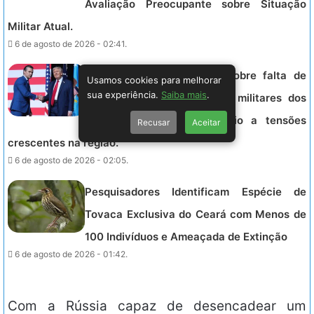
Avaliação Preocupante sobre Situação
Militar Atual.
6 de agosto de 2026 - 02:41.
Trump cobra explicações sobre falta de
Usamos cookies para melhorar
sua experiência.
Saiba mais
.
munições que limita ações militares dos
EUA contra o Irã, em meio a tensões
Recusar
Aceitar
crescentes na região.
6 de agosto de 2026 - 02:05.
Pesquisadores Identificam Espécie de
Tovaca Exclusiva do Ceará com Menos de
100 Indivíduos e Ameaçada de Extinção
6 de agosto de 2026 - 01:42.
Com a Rússia capaz de desencadear um