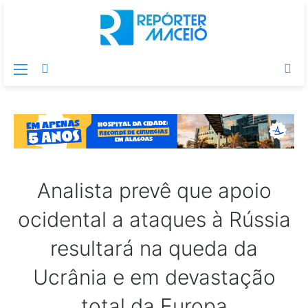
Menu
Switch
Pr
skin
po
Analista prevê que apoio
ocidental a ataques à Rússia
resultará na queda da
Ucrânia e em devastação
total da Europa