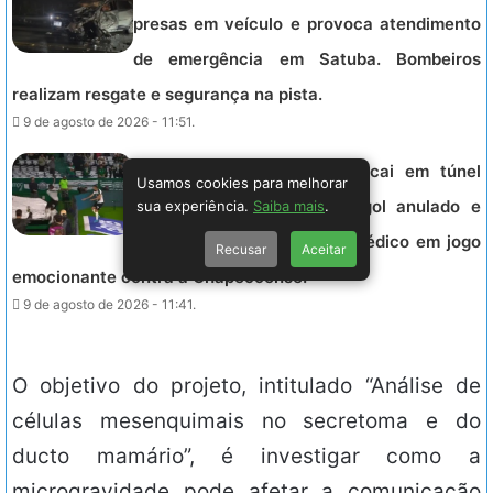
presas em veículo e provoca atendimento
de emergência em Satuba. Bombeiros
realizam resgate e segurança na pista.
9 de agosto de 2026 - 11:51.
Capitão do Coritiba, Jacy, cai em túnel
Usamos cookies para melhorar
durante comemoração de gol anulado e
sua experiência.
Saiba mais
.
necessita de atendimento médico em jogo
Recusar
Aceitar
emocionante contra a Chapecoense.
9 de agosto de 2026 - 11:41.
O objetivo do projeto, intitulado “Análise de
células mesenquimais no secretoma e do
ducto mamário”, é investigar como a
microgravidade pode afetar a comunicação