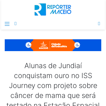
Menu
Switch
Pr
skin
po
Alunas de Jundiaí
conquistam ouro no ISS
Journey com projeto sobre
câncer de mama que será
testado na Estação Espacial