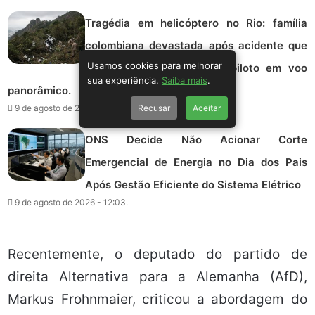
Tragédia em helicóptero no Rio: família
colombiana devastada após acidente que
Usamos cookies para melhorar
matou três integrantes e piloto em voo
sua experiência.
Saiba mais
.
panorâmico.
Recusar
Aceitar
9 de agosto de 2026 - 12:16.
ONS Decide Não Acionar Corte
Emergencial de Energia no Dia dos Pais
Após Gestão Eficiente do Sistema Elétrico
9 de agosto de 2026 - 12:03.
Recentemente, o deputado do partido de
direita Alternativa para a Alemanha (AfD),
Markus Frohnmaier, criticou a abordagem do