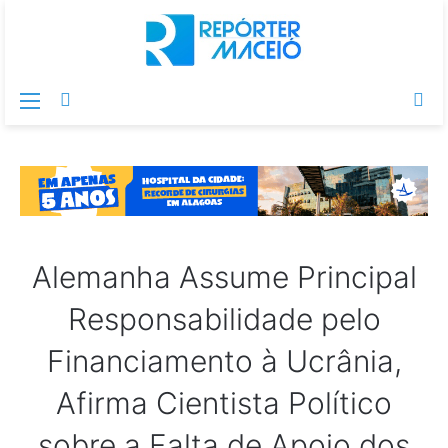
Menu
Switch
Pr
skin
po
Alemanha Assume Principal
Responsabilidade pelo
Financiamento à Ucrânia,
Afirma Cientista Político
sobre a Falta de Apoio dos