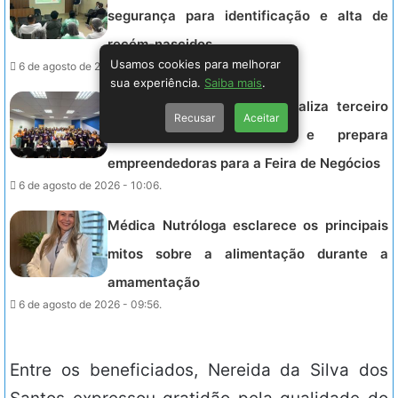
segurança para identificação e alta de
recém-nascidos
Usamos cookies para melhorar
6 de agosto de 2026 - 11:31.
sua experiência.
Saiba mais
.
Projeto Energia Feminina realiza terceiro
Recusar
Aceitar
Encontro de Conexão e prepara
empreendedoras para a Feira de Negócios
6 de agosto de 2026 - 10:06.
Médica Nutróloga esclarece os principais
mitos sobre a alimentação durante a
amamentação
6 de agosto de 2026 - 09:56.
Entre os beneficiados, Nereida da Silva dos