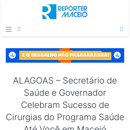
Menu
Switch
Pr
skin
po
ALAGOAS – Secretário de
Saúde e Governador
Celebram Sucesso de
Cirurgias do Programa Saúde
Até Você em Maceió