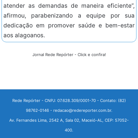
atender as demandas de maneira eficiente”,
afirmou, parabenizando a equipe por sua
dedicação em promover saúde e bem-estar
aos alagoanos.
Jornal Rede Repórter - Click e confira!
Rede Repórter - CNPJ: 07.628.309/0001-70 - Contato: (82)
98762-0146 - redacao@redereporter.com.br.
Av. Fernandes Lima, 2542 A, Sala 02, Maceió-AL, CEP: 57052-
400.