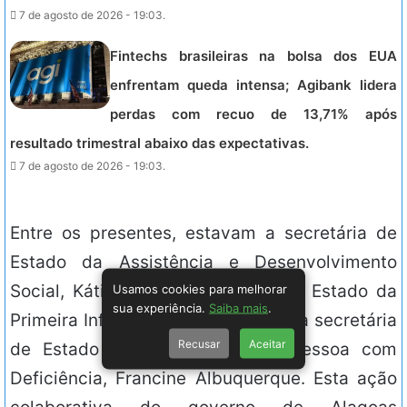
7 de agosto de 2026 - 19:03.
Fintechs brasileiras na bolsa dos EUA
enfrentam queda intensa; Agibank lidera
perdas com recuo de 13,71% após
resultado trimestral abaixo das expectativas.
7 de agosto de 2026 - 19:03.
Entre os presentes, estavam a secretária de
Estado da Assistência e Desenvolvimento
Usamos cookies para melhorar
Social, Kátia Born; a secretária de Estado da
sua experiência.
Saiba mais
.
Primeira Infância, Caroline Leite; e a secretária
Recusar
Aceitar
de Estado da Cidadania e da Pessoa com
Deficiência, Francine Albuquerque. Esta ação