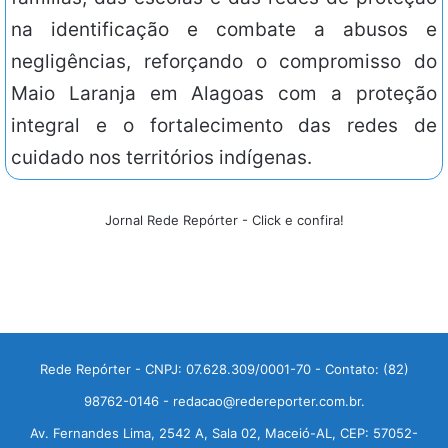
na identificação e combate a abusos e
negligências, reforçando o compromisso do
Maio Laranja em Alagoas com a proteção
integral e o fortalecimento das redes de
cuidado nos territórios indígenas.
Jornal Rede Repórter - Click e confira!
Rede Repórter - CNPJ: 07.628.309/0001-70 - Contato: (82)
98762-0146 - redacao@redereporter.com.br.
Av. Fernandes Lima, 2542 A, Sala 02, Maceió-AL, CEP: 57052-