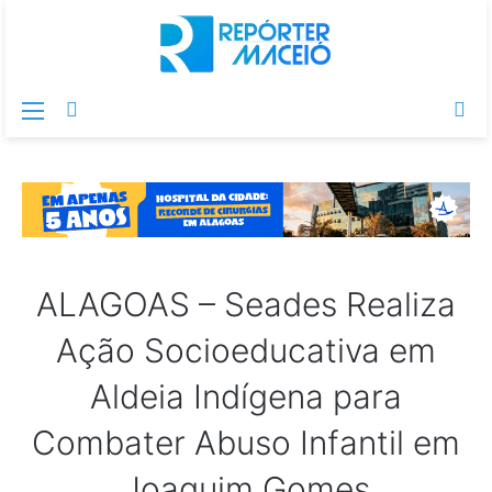
Menu
Switch
Pr
skin
po
ALAGOAS – Seades Realiza
Ação Socioeducativa em
Aldeia Indígena para
Combater Abuso Infantil em
Joaquim Gomes