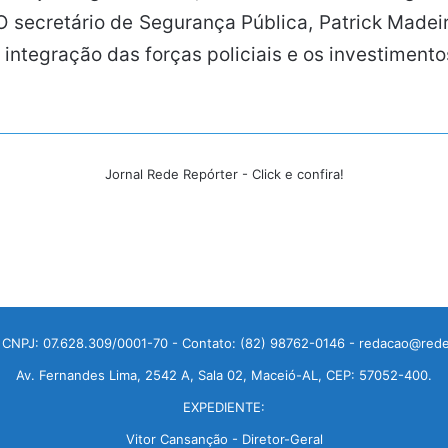
. O secretário de Segurança Pública, Patrick Madeir
ntegração das forças policiais e os investimentos
Jornal Rede Repórter - Click e confira!
 CNPJ: 07.628.309/0001-70 - Contato: (82) 98762-0146 - redacao@rede
Av. Fernandes Lima, 2542 A, Sala 02, Maceió-AL, CEP: 57052-400.
EXPEDIENTE:
Vitor Cansanção - Diretor-Geral