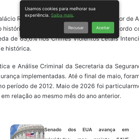
Usamos cookies para melhorar sua
experiência.
Saiba mais
.
alácio República dos Palmares, o governador de 
Recusar
Aceitar
istórica nos homicídios no estado. De acordo c
eda de 63,6% nos Crimes Violentos Letais Inte
 histórica.
stica e Análise Criminal da Secretaria da Segur
gurança implementadas. Até o final de maio, for
o período de 2012. Maio de 2026 foi particularm
em relação ao mesmo mês do ano anterior.
Senado dos EUA avança em