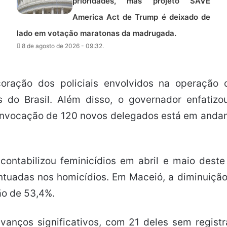
prioridades, mas projeto SAVE
America Act de Trump é deixado de
lado em votação maratonas da madrugada.
8 de agosto de 2026 - 09:32.
ação dos policiais envolvidos na operação q
s do Brasil. Além disso, o governador enfatiz
nvocação de 120 novos delegados está em andame
ntabilizou feminicídios em abril e maio deste
tuadas nos homicídios. Em Maceió, a diminuiçã
ão de 53,4%.
nços significativos, com 21 deles sem registr