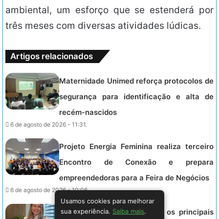
ambiental, um esforço que se estenderá por
três meses com diversas atividades lúdicas.
Artigos relacionados
Maternidade Unimed reforça protocolos de
segurança para identificação e alta de
recém-nascidos
6 de agosto de 2026 - 11:31.
Projeto Energia Feminina realiza terceiro
Encontro de Conexão e prepara
empreendedoras para a Feira de Negócios
6 de agosto de 2026 - 10:06.
Usamos cookies para melhorar
sua experiência.
Saiba mais
.
Médica Nutróloga esclarece os principais