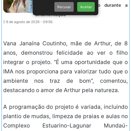
mitos sobre a alimentação durante a
Recusar
Aceitar
amamentação
6 de agosto de 2026 - 09:56.
Vana Janaína Coutinho, mãe de Arthur, de 8
anos, demonstrou felicidade ao ver o filho
integrar o projeto. “É uma oportunidade que o
IMA nos proporciona para valorizar tudo que o
ambiente nos traz de bom”, comentou,
destacando o amor de Arthur pela natureza.
A programação do projeto é variada, incluindo
plantio de mudas, limpeza de praias e aulas no
Complexo Estuarino-Lagunar Mundaú-