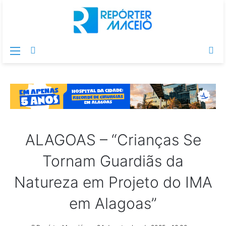
Menu
Switch
Pr
skin
po
ALAGOAS – “Crianças Se
Tornam Guardiãs da
Natureza em Projeto do IMA
em Alagoas”