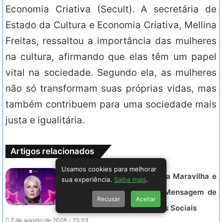
Economia Criativa (Secult). A secretária de
Estado da Cultura e Economia Criativa, Mellina
Freitas, ressaltou a importância das mulheres
na cultura, afirmando que elas têm um papel
vital na sociedade. Segundo ela, as mulheres
não só transformam suas próprias vidas, mas
também contribuem para uma sociedade mais
justa e igualitária.
Artigos relacionados
Usamos cookies para melhorar
Xuxa Rebate Críticas de Mara Maravilha e
sua experiência.
Saiba mais
.
Defende Sua História com Mensagem de
Recusar
Aceitar
Empatia e Respeito nas Redes Sociais
7 de agosto de 2026 - 15:33.