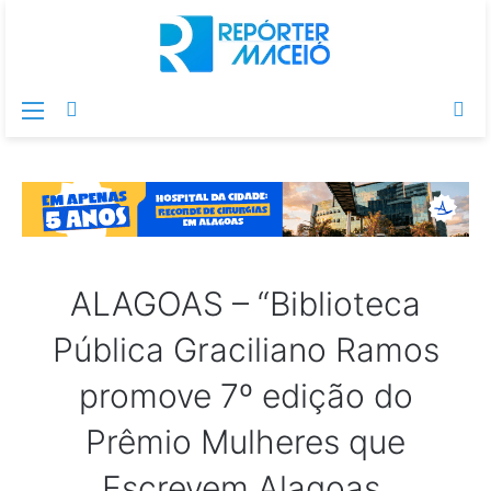
Menu
Switch
Pr
skin
po
ALAGOAS – “Biblioteca
Pública Graciliano Ramos
promove 7º edição do
Prêmio Mulheres que
Escrevem Alagoas,