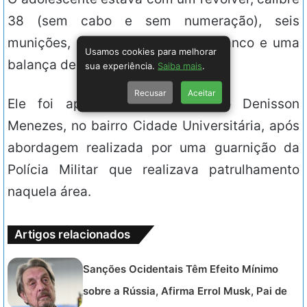
38 (sem cabo e sem numeração), seis
munições, maconha, cartões de banco e uma
Usamos cookies para melhorar
balança de precisão.
sua experiência.
Saiba mais
.
Recusar
Aceitar
Ele foi apreendido no Conjunto Denisson
Menezes, no bairro Cidade Universitária, após
abordagem realizada por uma guarnição da
Polícia Militar que realizava patrulhamento
naquela área.
Artigos relacionados
Sanções Ocidentais Têm Efeito Mínimo
sobre a Rússia, Afirma Errol Musk, Pai de