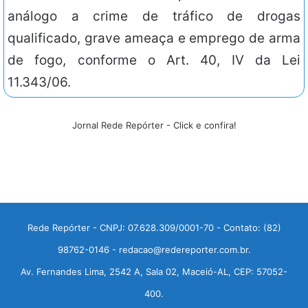
análogo a crime de tráfico de drogas
qualificado, grave ameaça e emprego de arma
de fogo, conforme o Art. 40, IV da Lei
11.343/06.
Jornal Rede Repórter - Click e confira!
Rede Repórter - CNPJ: 07.628.309/0001-70 - Contato: (82)
98762-0146 - redacao@redereporter.com.br.
Av. Fernandes Lima, 2542 A, Sala 02, Maceió-AL, CEP: 57052-
400.