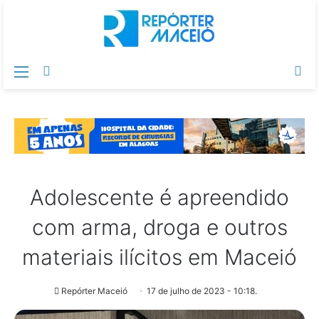
Menu
Switch
Pr
skin
po
Adolescente é apreendido
com arma, droga e outros
materiais ilícitos em Maceió
Repórter Maceió
17 de julho de 2023 - 10:18.